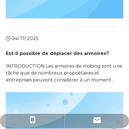
04/ 17/ 2025
Est-il possible de déplacer des armoires?
INTRODUCTION Les armoires de mobing sont une
tâche que de nombreux propriétaires et
entreprises peuvent considérer à un moment
donné, que ce soit en raison de la réinstallation, de
la rénovation ou de la réorganisation de l'espace.
La question se pose: est-il possible de déplacer les
armoires? La réponse est affirmative, mais elle
implique une planification minutieuse, les bons
sales@beidongfurniture.com
+ 86-136-9382-8307
outils,